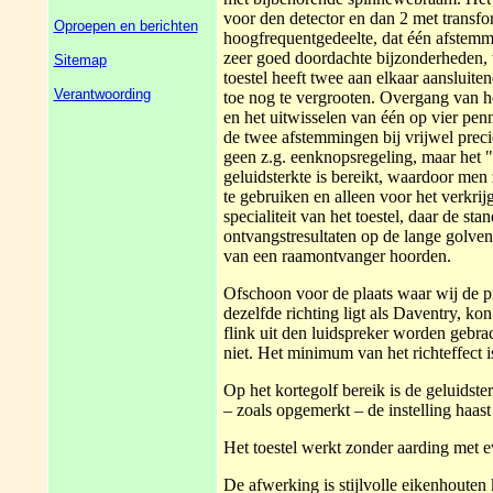
voor den detector en dan 2 met transf
Oproepen en berichten
hoogfrequentgedeelte, dat één afstemm
zeer goed doordachte bijzonderheden,
Sitemap
toestel heeft twee aan elkaar aanslui
Verantwoording
toe nog te vergrooten. Overgang van h
en het uitwisselen van één op vier pen
de twee afstemmingen bij vrijwel prec
geen z.g. eenknopsregeling, maar het 
geluidsterkte is bereikt, waardoor men 
te gebruiken en alleen voor het verkrij
specialiteit van het toestel, daar de 
ontvangstresultaten op de lange golven 
van een raamontvanger hoorden.
Ofschoon voor de plaats waar wij de 
dezelfde richting ligt als Daventry, 
flink uit den luidspreker worden gebr
niet. Het minimum van het richteffect i
Op het kortegolf bereik is de geluidst
– zoals opgemerkt – de instelling haast
Het toestel werkt zonder aarding met 
De afwerking is stijlvolle eikenhouten 