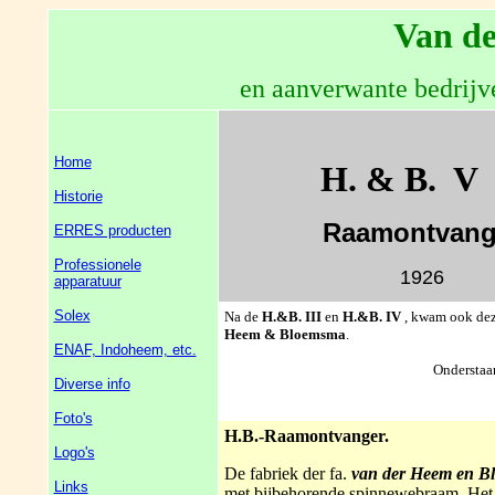
Van de
en aanverwante bedrijv
Home
H. & B. V
Historie
Raamontvang
ERRES producten
Professionele
1926
apparatuur
Solex
Na de
H.&B. III
en
H.&B. IV
, kwam ook de
Heem & Bloemsma
.
ENAF, Indoheem, etc.
Onderstaan
Diverse info
Foto's
H.B.-Raamontvanger.
Logo's
De fabriek der fa.
van der Heem en B
Links
met bijbehorende spinnewebraam. Het 