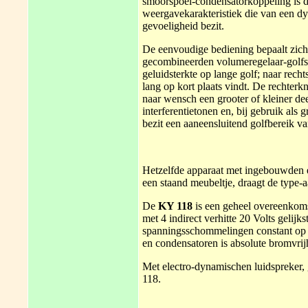
smoorspoel-condensatorkoppeling is 
weergavekarakteristiek die van een dy
gevoeligheid bezit.
De eenvoudige bediening bepaalt zich
gecombineerden volumeregelaar-golfs
geluidsterkte op lange golf; naar rec
lang op kort plaats vindt. De rechterk
naar wensch een grooter of kleiner d
interferentietonen en, bij gebruik als
bezit een aaneensluitend golfbereik v
Hetzelfde apparaat met ingebouwden e
een staand meubeltje, draagt de type
De
KY 118
is een geheel overeenkoms
met 4 indirect verhitte 20 Volts geli
spanningsschommelingen constant op 
en condensatoren is absolute bromvrij
Met electro-dynamischen luidspreker,
118.