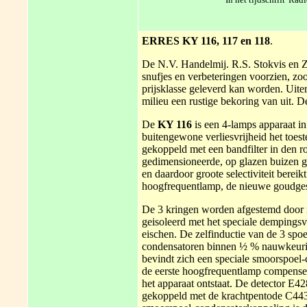
ERRES KY 116, 117 en 118
.
De N.V. Handelmij. R.S. Stokvis en Z
snufjes en verbeteringen voorzien, zood
prijsklasse geleverd kan worden. Uite
milieu een rustige bekoring van uit.
De
KY 116
is een 4-lamps apparaat i
buitengewone verliesvrijheid het toest
gekoppeld met een bandfilter in den r
gedimensioneerde, op glazen buizen ge
en daardoor groote selectiviteit bereik
hoogfrequentlamp, de nieuwe goudge
De 3 kringen worden afgestemd door m
geisoleerd met het speciale dempingsvr
eischen. De zelfinductie van de 3 spoe
condensatoren binnen ½ % nauwkeurig
bevindt zich een speciale smoorspoel-
de eerste hoogfrequentlamp compensee
het apparaat ontstaat. De detector E42
gekoppeld met de krachtpentode C443,