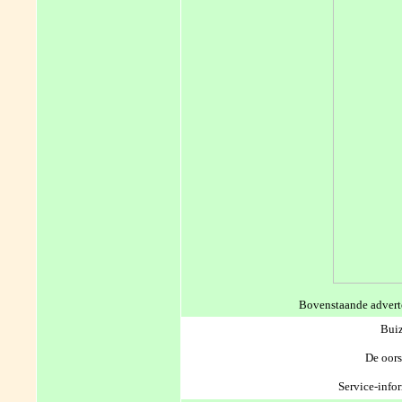
Bovenstaande adverte
Buiz
De oors
Service-info