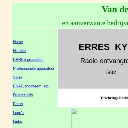
Van de
en aanverwante bedrijv
Home
ERRES KY 
Historie
Radio ontvangt
ERRES producten
Professionele apparatuur
1932
Solex
ENAF, Indoheem, etc.
Diverse info
Driekrings Radio
Foto's
Logo's
Links