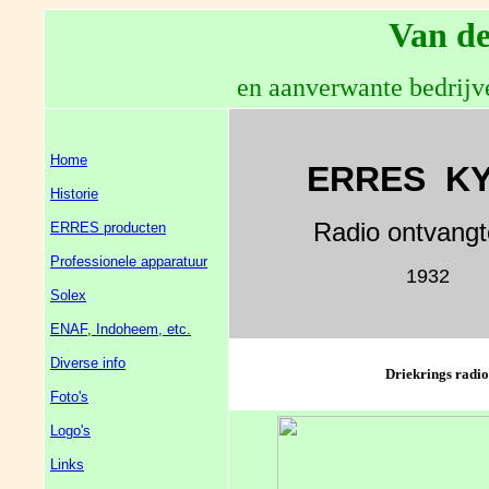
Van de
en aanverwante bedrijv
Home
ERRES KY
Historie
Radio ontvangt
ERRES producten
Professionele apparatuur
1932
Solex
ENAF, Indoheem, etc.
Diverse info
Driekrings radio
Foto's
Logo's
Links