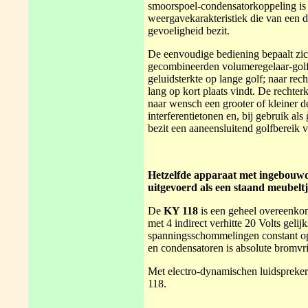
smoorspoel-condensatorkoppeling is
weergavekarakteristiek die van een 
gevoeligheid bezit.
De eenvoudige bediening bepaalt zic
gecombineerden volumeregelaar-golf
geluidsterkte op lange golf; naar re
lang op kort plaats vindt. De rechte
naar wensch een grooter of kleiner
interferentietonen en, bij gebruik a
bezit een aaneensluitend golfbereik 
Hetzelfde apparaat met ingebouwd
uitgevoerd als een staand meubelt
De
KY 118
is een geheel overeenkom
met 4 indirect verhitte 20 Volts gel
spanningsschommelingen constant o
en condensatoren is absolute bromvri
Met electro-dynamischen luidspreker
118.