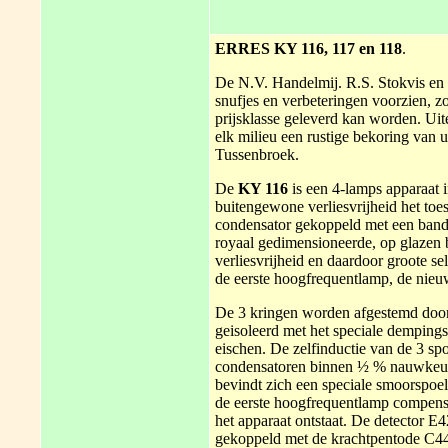
ERRES KY 116, 117 en 118
.
De N.V. Handelmij. R.S. Stokvis en 
snufjes en verbeteringen voorzien, zoo
prijsklasse geleverd kan worden. Uit
elk milieu een rustige bekoring van
Tussenbroek.
De
KY 116
is een 4-lamps apparaat 
buitengewone verliesvrijheid het toes
condensator gekoppeld met een bandf
royaal gedimensioneerde, op glazen 
verliesvrijheid en daardoor groote sel
de eerste hoogfrequentlamp, de nie
De 3 kringen worden afgestemd door
geisoleerd met het speciale dempings
eischen. De zelfinductie van de 3 spo
condensatoren binnen ½ % nauwkeuri
bevindt zich een speciale smoorspoel
de eerste hoogfrequentlamp compense
het apparaat ontstaat. De detector E4
gekoppeld met de krachtpentode C443