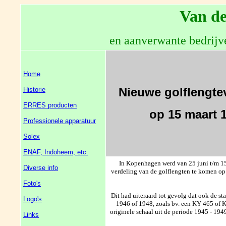
Van de
en aanverwante bedrijv
Home
Nieuwe golflengte
Historie
ERRES producten
op 15 maart 
Professionele apparatuur
Solex
ENAF, Indoheem, etc.
In Kopenhagen werd van 25 juni t/m 1
Diverse info
verdeling van de golflengten te komen op
Foto's
Dit had uiteraard tot gevolg dat ook de 
Logo's
1946 of 1948, zoals bv. een KY 465 of K
originele schaal uit de periode 1945 - 194
Links