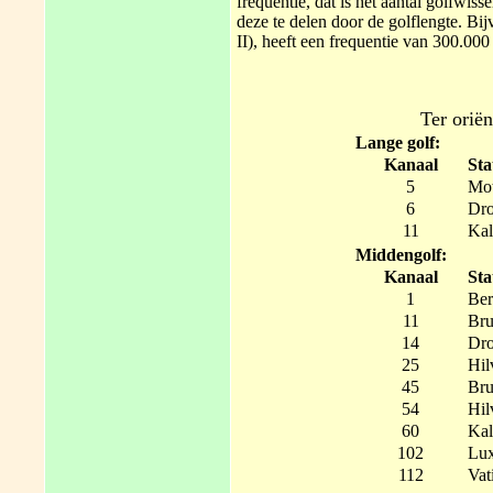
frequentie, dat is het aantal golfwis
deze te delen door de golflengte. Bi
II), heeft een frequentie van 300.000
Ter oriën
Lange golf:
Kanaal
Sta
5
Mot
6
Dro
11
Kal
Middengolf:
Kanaal
Sta
1
Ber
11
Bru
14
Dro
25
Hil
45
Bru
54
Hil
60
Kal
102
Lu
112
Vat