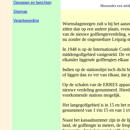
Oproepen en berichten
Hieronder een arti
Sitemap
Verantwoording
Woensdagmorgen zult u bij het aanzet
zitten dan op een andere plaats, eve
van de nieuwe golflengteverdeling, w
nu zonder de ongenietbare Leipzig-
In 1948 is op de Internationale Conf
middengolfgebied vastgesteld. De verd
elkander liggende golflengten elkaar 
Indien op de stationslijst toch dicht
of liggen dan zo ver van elkaar, dat p
Op de schalen van de ERRES apparate
nieuwe verdeling genummerd. Hierdoor
voorkomende stations mogelijk.
Het langegolfgebied is in 15 en het
genummerd van 1 t/m 15 en van 1 t/m 
Naast het kanaalnummer zijn in de l
land, de golflengte in meters, de fre