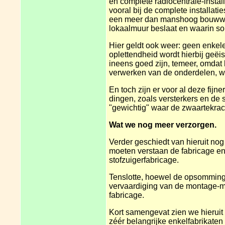
en complete radiocentrale-instal
vooral bij de complete installat
een meer dan manshoog bouwwer
lokaalmuur beslaat en waarin so
Hier geldt ook weer: geen enkele
oplettendheid wordt hierbij geëi
ineens goed zijn, temeer, omdat
verwerken van de onderdelen, wa
En toch zijn er voor al deze fi
dingen, zoals versterkers en de s
"gewichtig" waar de zwaartekra
Wat we nog meer verzorgen.
Verder geschiedt van hieruit n
moeten verstaan de fabricage en
stofzuigerfabricage.
Tenslotte, hoewel de opsomming 
vervaardiging van de montage-m
fabricage.
Kort samengevat zien we hieruit 
zéér belangrijke enkelfabrikaten 