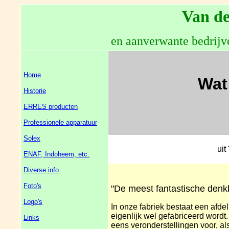
Van de
en aanverwante bedrijv
Home
Wat 
Historie
ERRES producten
Professionele apparatuur
Solex
uit
ENAF, Indoheem, etc.
Diverse info
Foto's
"De meest fantastische denk
Logo's
In onze fabriek bestaat een afde
eigenlijk wel gefabriceerd word
Links
eens veronderstellingen voor, als