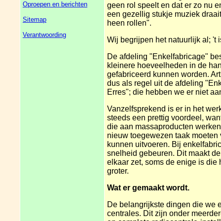
Oproepen en berichten
geen rol speelt en dat er zo nu 
een gezellig stukje muziek draai
Sitemap
heen rollen".
Verantwoording
Wij begrijpen het natuurlijk al; 't
De afdeling "Enkelfabricage" bes
kleinere hoeveelheden in de han
gefabriceerd kunnen worden. Ar
dus als regel uit de afdeling "E
Erres"; die hebben we er niet aa
Vanzelfsprekend is er in het werk
steeds een prettig voordeel, wan
die aan massaproducten werken, 
nieuw toegewezen taak moeten ve
kunnen uitvoeren. Bij enkelfabri
snelheid gebeuren. Dit maakt de t
elkaar zet, soms de enige is die
groter.
Wat er gemaakt wordt.
De belangrijkste dingen die we er
centrales. Dit zijn onder meerde